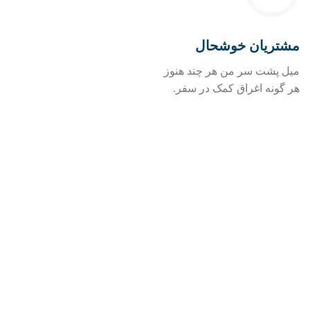
مشتریان خوشحال
میل پشت سر من هر چند هنوز
هر گونه اغراق کمک در سفر.
"من فکر می کنم این یک ویژگی
جدید خواهد بود. فقط به کسی نگویید
که این اتفاق تصادفی به وجود آمده
است.»