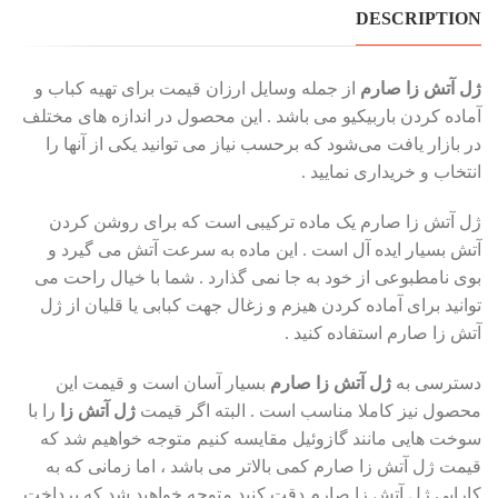
DESCRIPTION
ژل آتش زا صارم
از جمله وسایل ارزان قیمت برای تهیه کباب و
آماده کردن باربیکیو می باشد . این محصول در اندازه های مختلف
در بازار یافت می‌شود که برحسب نیاز می توانید یکی از آنها را
انتخاب و خریداری نمایید .
ژل آتش زا صارم یک ماده ترکیبی است که برای روشن کردن
آتش بسیار ایده آل است . این ماده به سرعت آتش می گیرد و
بوی نامطبوعی از خود به جا نمی گذارد . شما با خیال راحت می
توانید برای آماده کردن هیزم و زغال جهت کبابی یا قلیان از ژل
آتش زا صارم استفاده کنید .
دسترسی به
ژل آتش زا صارم
بسیار آسان است و قیمت این
محصول نیز کاملا مناسب است . البته اگر قیمت
ژل آتش زا
را با
سوخت هایی مانند گازوئیل مقایسه کنیم متوجه خواهیم شد که
قیمت ژل آتش زا صارم کمی بالاتر می باشد ، اما زمانی که به
کارایی ژل آتش زا صارم دقت کنید متوجه خواهید شد که پرداخت