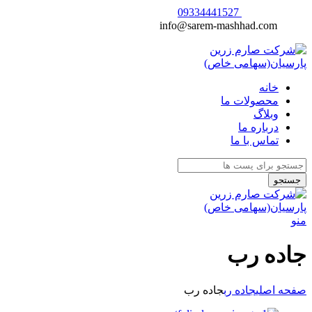
شماره تماس:
09334441527
ایمیل:
info@sarem-mashhad.com
خانه
محصولات ما
وبلاگ
درباره ما
تماس با ما
جستجو
منو
جاده رب
صفحه اصلی
جاده رب
جاده رب